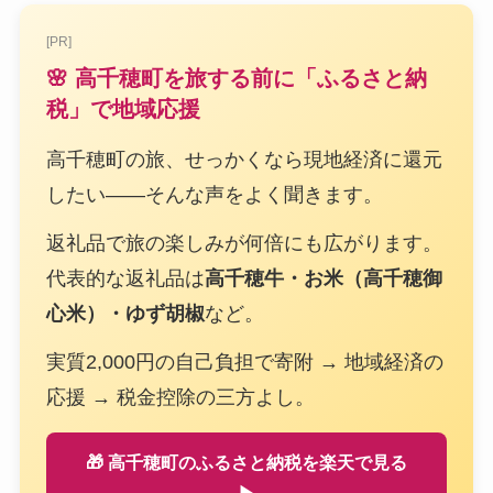
[PR]
🌸 高千穂町を旅する前に「ふるさと納
税」で地域応援
高千穂町の旅、せっかくなら現地経済に還元
したい——そんな声をよく聞きます。
返礼品で旅の楽しみが何倍にも広がります。
代表的な返礼品は
高千穂牛・お米（高千穂御
心米）・ゆず胡椒
など。
実質2,000円の自己負担で寄附 → 地域経済の
応援 → 税金控除の三方よし。
🎁 高千穂町のふるさと納税を楽天で見る