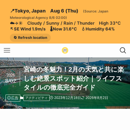
📍Tokyo, Japan Aug 6 (Thu)
(Source: Japan
Meteorological Agency 8/6 02:00)
☁️→☀️ Cloudy / Sunny / Rain / Thunder High 33°C
↖️SE Wind 1.9m/s 🌡️Now 31.6°C 💧Humidity 64%
🔄 Refresh location
宮崎の冬魅力！2月の天気と共に楽
2026
しむ絶景スポット紹介｜ライフス
8/02
タイルの徹底完全ガイド
広告
2023年12月18日
2026年8月2日
アクティビティ