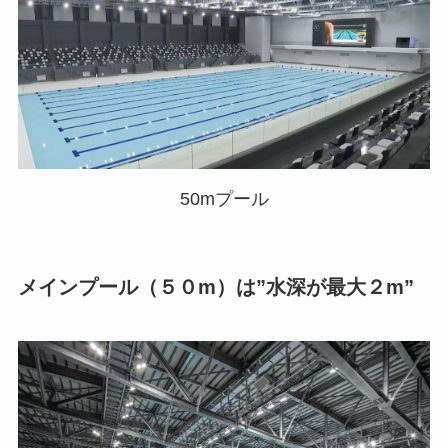
50mプール
メインプール（５０m）は”水深が最大２m”