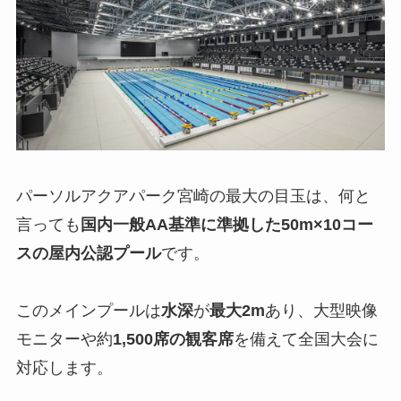
パーソルアクアパーク宮崎の最大の目玉は、何と
言っても
国内一般AA基準に準拠した50m×10コー
スの屋内公認プール
です。
このメインプールは
水深
が
最大2m
あり、大型映像
モニターや約
1,500席の観客席
を備えて全国大会に
対応します。