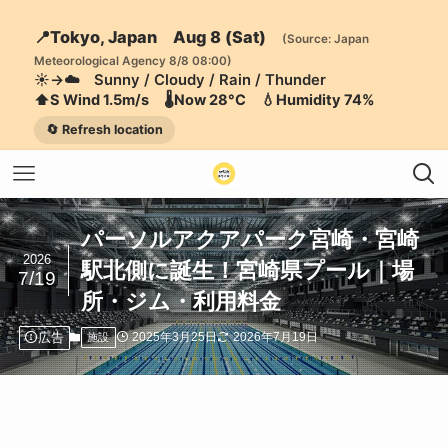
📍Tokyo, Japan Aug 8 (Sat)
(Source: Japan
Meteorological Agency 8/8 08:00)
☀️→☁️ Sunny / Cloudy / Rain / Thunder
⬆️S Wind 1.5m/s 🌡️Now 28°C 💧Humidity 74%
🔄 Refresh location
パーソルアクアパーク宮崎・宮崎
2026
駅北側に誕生！宮崎県プール｜場
7/19
所・ジム・利用料金
広告
2025年3月25日
2026年7月19日
施設