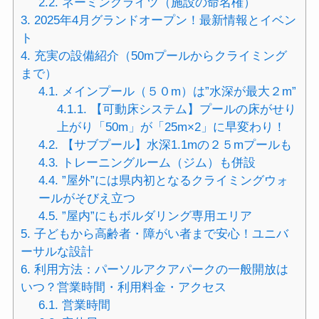
2.2.
ネーミングライツ（施設の命名権）
3.
2025年4月グランドオープン！最新情報とイベン
ト
4.
充実の設備紹介（50mプールからクライミング
まで）
4.1.
メインプール（５０m）は”水深が最大２m”
4.1.1.
【可動床システム】プールの床がせり
上がり「50m」が「25m×2」に早変わり！
4.2.
【サブプール】水深1.1mの２５mプールも
4.3.
トレーニングルーム（ジム）も併設
4.4.
”屋外”には県内初となるクライミングウォ
ールがそびえ立つ
4.5.
”屋内”にもボルダリング専用エリア
5.
子どもから高齢者・障がい者まで安心！ユニバ
ーサルな設計
6.
利用方法：パーソルアクアパークの一般開放は
いつ？営業時間・利用料金・アクセス
6.1.
営業時間