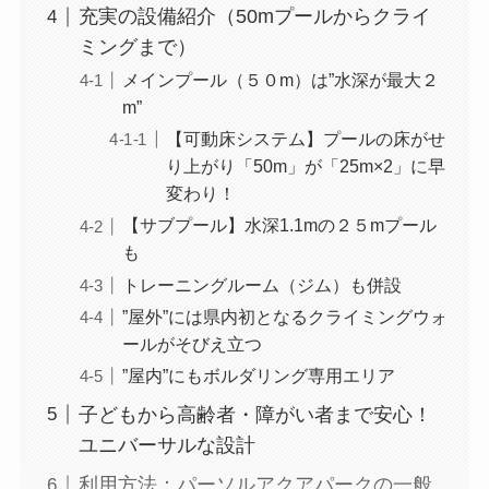
充実の設備紹介（50mプールからクライ
ミングまで）
メインプール（５０m）は”水深が最大２
m”
【可動床システム】プールの床がせ
り上がり「50m」が「25m×2」に早
変わり！
【サブプール】水深1.1mの２５mプール
も
トレーニングルーム（ジム）も併設
”屋外”には県内初となるクライミングウォ
ールがそびえ立つ
”屋内”にもボルダリング専用エリア
子どもから高齢者・障がい者まで安心！
ユニバーサルな設計
利用方法：パーソルアクアパークの一般