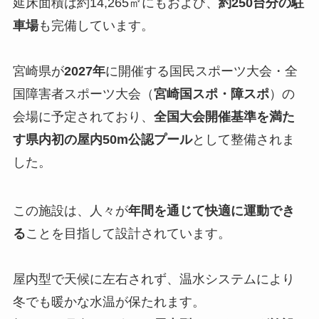
延床面積は約14,265㎡にもおよび、
約250台分の駐
車場
も完備しています。
宮崎県が
2027年
に開催する国民スポーツ大会・全
国障害者スポーツ大会（
宮崎国スポ・障スポ
）の
会場に予定されており、
全国大会開催基準を満た
す県内初の屋内50m公認プール
として整備されま
した。
この施設は、人々が
年間を通じて快適に運動でき
る
ことを目指して設計されています。
屋内型で天候に左右されず、温水システムにより
冬でも暖かな水温が保たれます。