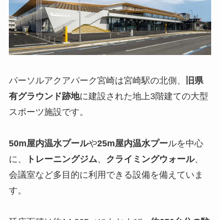
パーソルアクアパーク宮崎は宮崎駅の北側、
旧県
有グラウンド跡地
に建設された地上3階建ての大型
スポーツ施設です。
50m屋内温水プール
や
25m屋内温水プー
ルを中心
に、
トレーニングジム
、
クライミングウォール
、
会議室など多目的に利用できる設備を備えていま
す。