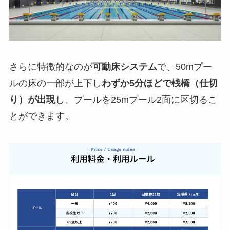
さらに特徴的なのが
可動床システム
で、50mプー
ルの床の一部が上下し
わずか5分ほどで桟橋（仕切
り）が出現
し、プールを25mプール2面に区切るこ
とができます。