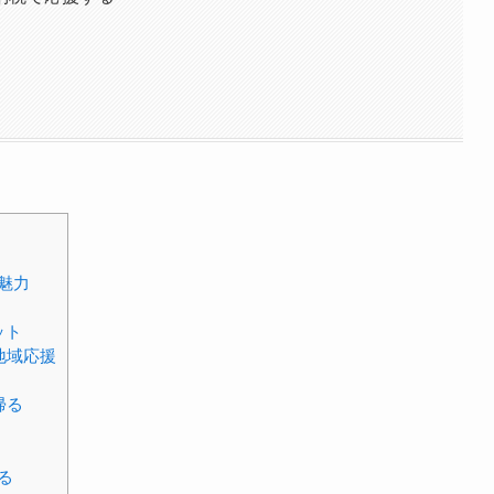
魅力
ット
地域応援
帰る
る