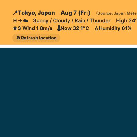
📍Tokyo, Japan Aug 7 (Fri)
(Source: Japan Mete
☀️→☁️ Sunny / Cloudy / Rain / Thunder High 34
⬆️S Wind 1.8m/s 🌡️Now 32.1°C 💧Humidity 61%
🔄 Refresh location