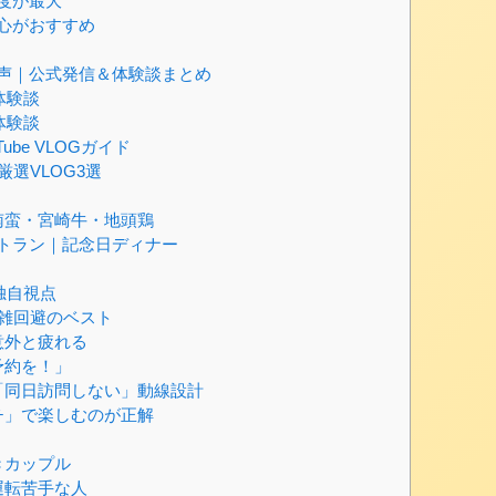
度が最大
心がおすすめ
な声｜公式発信＆体験談まとめ
ル体験談
げ体験談
be VLOGガイド
厳選VLOG3選
南蛮・宮崎牛・地頭鶏
トラン｜記念日ディナー
独自視点
雑回避のベスト
意外と疲れる
予約を！」
「同日訪問しない」動線設計
チ」で楽しむのが正解
きカップル
運転苦手な人