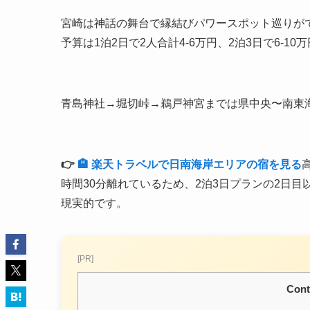
宮崎は神話の舞台で縁結びパワースポット巡りが
予算は1泊2日で2人合計4-6万円、2泊3日で6-1
青島神社→堀切峠→鵜戸神宮までは県中央〜南東
👉
🏨 楽天トラベルで日南海岸エリアの宿を見る
時間30分離れているため、2泊3日プランの2日
現実的です。
[PR]
Cont