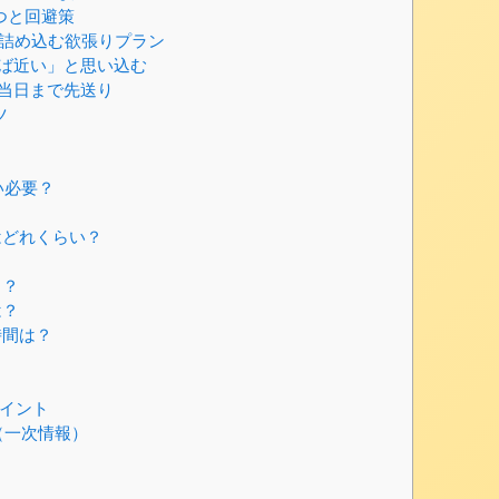
つと回避策
で詰め込む欲張りプラン
ば近い」と思い込む
当日まで先送り
ツ
い必要？
はどれくらい？
こ？
は？
時間は？
？
イント
（一次情報）