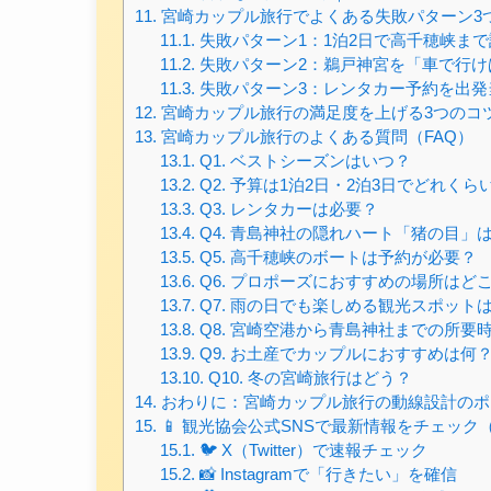
11.
宮崎カップル旅行でよくある失敗パターン3
11.1.
失敗パターン1：1泊2日で高千穂峡ま
11.2.
失敗パターン2：鵜戸神宮を「車で行け
11.3.
失敗パターン3：レンタカー予約を出発
12.
宮崎カップル旅行の満足度を上げる3つのコ
13.
宮崎カップル旅行のよくある質問（FAQ）
13.1.
Q1. ベストシーズンはいつ？
13.2.
Q2. 予算は1泊2日・2泊3日でどれくら
13.3.
Q3. レンタカーは必要？
13.4.
Q4. 青島神社の隠れハート「猪の目」
13.5.
Q5. 高千穂峡のボートは予約が必要？
13.6.
Q6. プロポーズにおすすめの場所はど
13.7.
Q7. 雨の日でも楽しめる観光スポット
13.8.
Q8. 宮崎空港から青島神社までの所要
13.9.
Q9. お土産でカップルにおすすめは何
13.10.
Q10. 冬の宮崎旅行はどう？
14.
おわりに：宮崎カップル旅行の動線設計のポ
15.
📱 観光協会公式SNSで最新情報をチェック
15.1.
🐦 X（Twitter）で速報チェック
15.2.
📸 Instagramで「行きたい」を確信