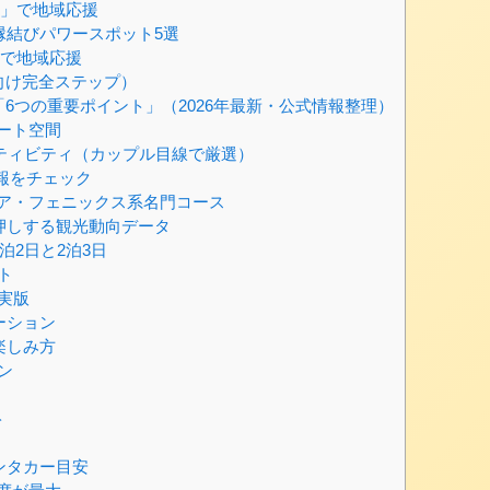
税」で地域応援
縁結びパワースポット5選
」で地域応援
向け完全ステップ）
「6つの重要ポイント」（2026年最新・公式情報整理）
ート空間
クティビティ（カップル目線で厳選）
情報をチェック
ア・フェニックス系名門コース
押しする観光動向データ
2日と2泊3日
ト
実版
ーション
楽しみ方
ン
ト
ンタカー目安