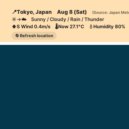
📍Tokyo, Japan Aug 8 (Sat)
(Source: Japan Met
☀️→☁️ Sunny / Cloudy / Rain / Thunder
⬆️S Wind 0.4m/s 🌡️Now 27.1°C 💧Humidity 80%
🔄 Refresh location