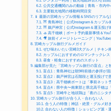
6.1.
レンタカー利用｜観光地組み合わせ自由
6.2.
公共交通機関のみの動線｜青島・市内中
6.3.
主要観光地間の移動時間目安
7.
📱 最新の宮崎カップル情報＆SNSのリアル
7.1.
⛩️ 青島神社｜公式Instagram＆カップ
7.2.
⛩️ 鵜戸神宮｜公式Instagram＆運玉投
7.3.
🚣 高千穂峡｜ボート予約最新事情＆YouTu
7.4.
🎥 旅前イメージトレーニング｜YouTube
8.
宮崎カップル旅行グルメガイド
8.1.
ぜひ味わいたい宮崎3大グルメ｜チキン
8.2.
カップルにおすすめのロマンチックレス
8.3.
昼食・軽食におすすめのスポット
9.
編集部が見た「宮崎カップル旅行の盲点」と
9.1.
盲点1：青島神社は朝9時前後の参拝が混
9.2.
盲点2：鵜戸神宮は石階段と運玉投げで
9.3.
盲点3：高千穂峡ボートは「事前ネット
9.4.
盲点4：県中央〜南東部と県北高千穂は
9.5.
盲点5：宮崎牛と地頭鶏は「夜のニシタ
10.
宮崎カップル旅行が合う人・合わない人
10.1.
合う人の特徴｜神話・絶景・グルメ好
10.2.
合わない人の特徴｜ショッピング派・