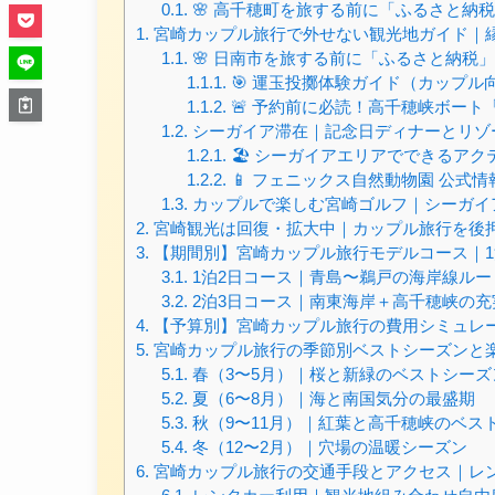
0.1.
🌸 高千穂町を旅する前に「ふるさと納
1.
宮崎カップル旅行で外せない観光地ガイド｜
1.1.
🌸 日南市を旅する前に「ふるさと納税
1.1.1.
🎯 運玉投擲体験ガイド（カップル
1.1.2.
🚨 予約前に必読！高千穂峡ボート
1.2.
シーガイア滞在｜記念日ディナーとリゾ
1.2.1.
🏖 シーガイアエリアでできるア
1.2.2.
📱 フェニックス自然動物園 公式
1.3.
カップルで楽しむ宮崎ゴルフ｜シーガイ
2.
宮崎観光は回復・拡大中｜カップル旅行を後
3.
【期間別】宮崎カップル旅行モデルコース｜1泊
3.1.
1泊2日コース｜青島〜鵜戸の海岸線ルー
3.2.
2泊3日コース｜南東海岸＋高千穂峡の充
4.
【予算別】宮崎カップル旅行の費用シミュレ
5.
宮崎カップル旅行の季節別ベストシーズンと
5.1.
春（3〜5月）｜桜と新緑のベストシーズ
5.2.
夏（6〜8月）｜海と南国気分の最盛期
5.3.
秋（9〜11月）｜紅葉と高千穂峡のベス
5.4.
冬（12〜2月）｜穴場の温暖シーズン
6.
宮崎カップル旅行の交通手段とアクセス｜レ