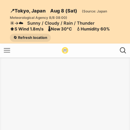
📍Tokyo, Japan Aug 8 (Sat)
(Source: Japan
Meteorological Agency 8/8 08:00)
☀️→☁️ Sunny / Cloudy / Rain / Thunder
⬆️S Wind 1.8m/s 🌡️Now 30°C 💧Humidity 60%
🔄 Refresh location