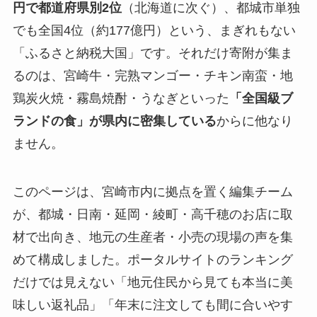
円で都道府県別2位
（北海道に次ぐ）、都城市単独
でも全国4位（約177億円）という、まぎれもない
「ふるさと納税大国」です。それだけ寄附が集ま
るのは、宮崎牛・完熟マンゴー・チキン南蛮・地
鶏炭火焼・霧島焼酎・うなぎといった
「全国級ブ
ランドの食」が県内に密集している
からに他なり
ません。
このページは、宮崎市内に拠点を置く編集チーム
が、都城・日南・延岡・綾町・高千穂のお店に取
材で出向き、地元の生産者・小売の現場の声を集
めて構成しました。ポータルサイトのランキング
だけでは見えない「地元住民から見ても本当に美
味しい返礼品」「年末に注文しても間に合いやす