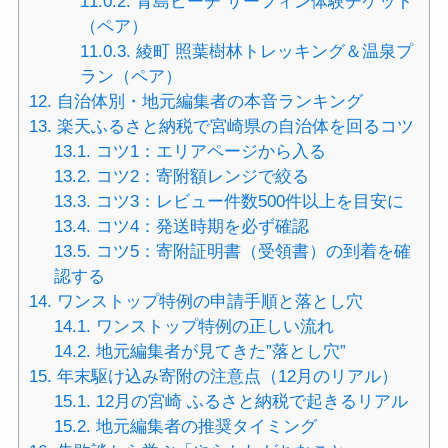
11.0.2.
青島ビーチ サーフィン体験チケット
（ペア）
11.0.3.
綾町 照葉樹林トレッキング＆温泉プ
ラン（ペア）
12.
自治体別・地元編集者の本音ランキング
13.
楽天ふるさと納税で宮崎県の自治体を回るコツ
13.1.
コツ1：エリアページから入る
13.2.
コツ2：寄附額レンジで絞る
13.3.
コツ3：レビュー件数500件以上を目安に
13.4.
コツ4：発送時期を必ず確認
13.5.
コツ5：寄附証明書（受領書）の到着を確
認する
14.
ワンストップ特例の申請手順と落とし穴
14.1.
ワンストップ特例の正しい流れ
14.2.
地元編集者が見てきた”落とし穴”
15.
年末駆け込み寄附の注意点（12月のリアル）
15.1.
12月の宮崎 ふるさと納税で起きるリアル
15.2.
地元編集者の推奨タイミング