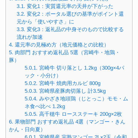
3.1.
変化1：実質還元率の天井が下がった
3.2.
変化2：ポータル選びの基準がポイント還
元から「使いやすさ」に
3.3.
変化3：返礼品の中身そのもので比較する
流れが加速
4.
還元率の見極め方（地元価格との比較）
5.
肉部門 おすすめ返礼品 5選（宮崎牛・地鶏・
豚）
5.0.1.
宮崎牛 切り落とし 1.2kg（300g×4パ
ック・小分け）
5.0.2.
宮崎牛 焼肉用カルビ 800g
5.0.3.
宮崎県産豚肉切落し 計3.5kg
5.0.4.
みやざき地頭鶏（じとっこ）モモ・ム
ネ食べ比べ 1.2kg
5.0.5.
高千穂牛 ロースステーキ 200g×2枚
6.
果物部門 おすすめ返礼品 4選（マンゴー・きん
かん・日向夏）
6.0.1.
宮崎県産 完熟マンゴー 2L×2玉（令和