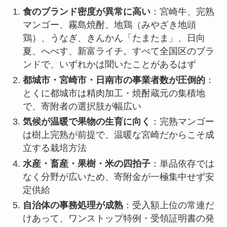
食のブランド密度が異常に高い
：宮崎牛、完熟
マンゴー、霧島焼酎、地鶏（みやざき地頭
鶏）、うなぎ、きんかん「たまたま」、日向
夏、へべす、新富ライチ。すべて全国区のブラ
ンドで、いずれかは聞いたことがあるはず
都城市・宮崎市・日南市の事業者数が圧倒的
：
とくに都城市は精肉加工・焼酎蔵元の集積地
で、寄附者の選択肢が幅広い
気候が温暖で果物の生育に向く
：完熟マンゴー
は樹上完熟が前提で、温暖な宮崎だからこそ成
立する栽培方法
水産・畜産・果樹・米の四拍子
：単品依存では
なく分野が広いため、寄附金が一極集中せず安
定供給
自治体の事務処理が成熟
：受入額上位の常連だ
けあって、ワンストップ特例・受領証明書の発