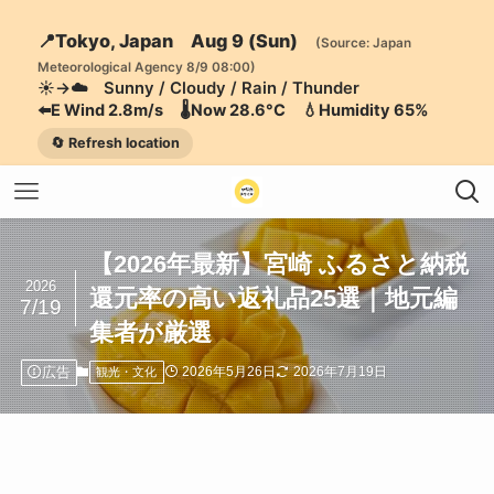
📍Tokyo, Japan Aug 9 (Sun)
(Source: Japan
Meteorological Agency 8/9 08:00)
☀️→☁️ Sunny / Cloudy / Rain / Thunder
⬅️E Wind 2.8m/s 🌡️Now 28.6°C 💧Humidity 65%
🔄 Refresh location
【2026年最新】宮崎 ふるさと納税
2026
還元率の高い返礼品25選｜地元編
7/19
集者が厳選
広告
2026年5月26日
2026年7月19日
観光・文化