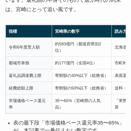
は、宮崎にとって追い風です。
指標
宮崎県の数字
読み方
約583億円（都道府県別2
令和6年度受入額
北海道に
位）
都城市単独
約177億円（全国4位）
市町村単
返礼品調達費上限
寄附額の30%以下（総務省）
表面還元
経費総額上限
寄附額の50%以下（総務省）
送料・事
市場価格ベース還元
35〜65%（宮崎県の人気
「実勢価
率
品）
算
表の最下段「市場価格ベース還元率35〜65%」
が、本記事で一番伝えたい数字です。