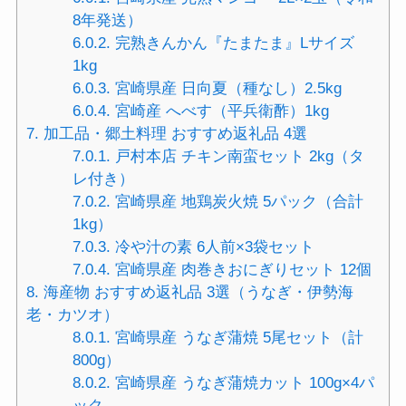
8年発送）
6.0.2.
完熟きんかん『たまたま』Lサイズ
1kg
6.0.3.
宮崎県産 日向夏（種なし）2.5kg
6.0.4.
宮崎産 へべす（平兵衛酢）1kg
7.
加工品・郷土料理 おすすめ返礼品 4選
7.0.1.
戸村本店 チキン南蛮セット 2kg（タ
レ付き）
7.0.2.
宮崎県産 地鶏炭火焼 5パック（合計
1kg）
7.0.3.
冷や汁の素 6人前×3袋セット
7.0.4.
宮崎県産 肉巻きおにぎりセット 12個
8.
海産物 おすすめ返礼品 3選（うなぎ・伊勢海
老・カツオ）
8.0.1.
宮崎県産 うなぎ蒲焼 5尾セット（計
800g）
8.0.2.
宮崎県産 うなぎ蒲焼カット 100g×4パ
ック