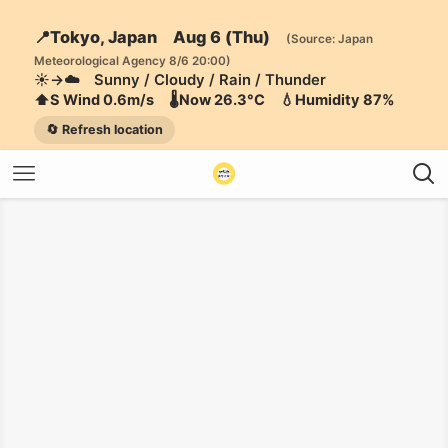
📍Tokyo, Japan Aug 6 (Thu)
(Source: Japan
Meteorological Agency 8/6 20:00)
☀️→☁️ Sunny / Cloudy / Rain / Thunder
⬆️S Wind 0.6m/s 🌡️Now 26.3°C 💧Humidity 87%
🔄 Refresh location