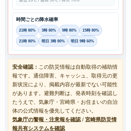
最低 28℃ / 最高 30℃ / 降水 70%
時間ごとの降水確率
21時 80%
3時 80%
9時 80%
15時 80%
21時 80%
明日 3時 80%
明日 9時 60%
安全確認：
この防災情報は自動取得の補助情
報です。通信障害、キャッシュ、取得元の更
新状況により、掲載内容が最新でない可能性
があります。避難判断は、発表時刻を確認し
たうえで、気象庁・宮崎県・お住まいの自治
体の公式情報を優先してください。
気象庁の警報・注意報を確認
/
宮崎県防災情
報共有システムを確認