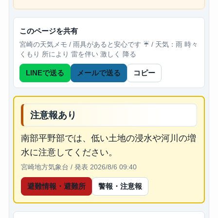
このページを共有
宮崎の天気メモ / 雨具があると安心です ☔ / 天気：雨 時々
くもり 所により 雷を伴い 激しく 降る
LINEで送る
メールで送る
コピー
注意報あり
南部平野部では、低い土地の浸水や河川の増
水に注意してください。
宮崎地方気象台 / 発表 2026/8/6 09:40
避難情報・避難所
警報・注意報