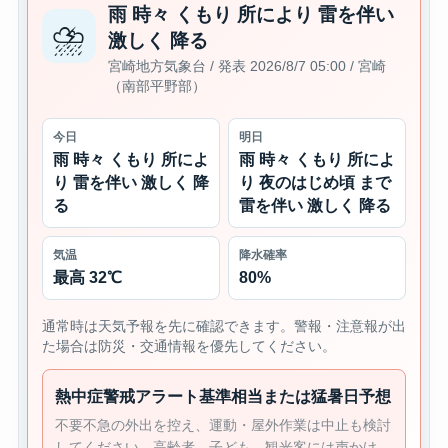
雨 時々 くもり 所により 雷を伴い
⛈
激しく 降る
宮崎地方気象台 / 発表 2026/8/7 05:00 / 宮崎
（南部平野部）
今日
明日
雨 時々 くもり 所によ
雨 時々 くもり 所によ
り 雷を伴い 激しく 降
り 夜のはじめ頃 まで
る
雷を伴い 激しく 降る
気温
降水確率
最高 32℃
80%
通常時は天気予報を先に確認できます。警報・注意報が出
た場合は防災・交通情報を優先してください。
熱中症警戒アラート基準相当または猛暑日予想
不要不急の外出を控え、運動・屋外作業は中止も検討
してください。高齢者、子ども、観光客には声かけ