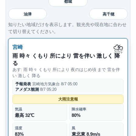
都城
油津
高千穂
知りたい地域だけを表示します。観光先や現在地に合わせ
て切り替えてください。
⛈
宮崎
雨 時々 くもり 所により 雷を伴い 激しく 降
る
あす: 雨 時々 くもり 所により 夜のはじめ頃 まで 雷を伴
い 激しく 降る
予報発表
宮崎地方気象台 8/7 05:00
アメダス観測
8/7 05:20
大雨注意報
気温
降水確率
最高 32℃
80%
湿度
風
83%
東北東 8.9m/s