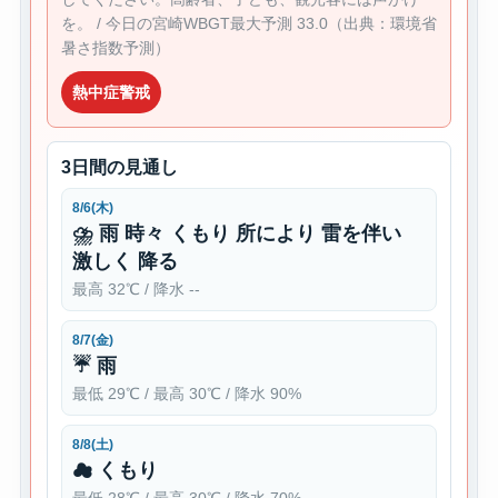
を。 / 今日の宮崎WBGT最大予測 33.0（出典：環境省
暑さ指数予測）
熱中症警戒
3日間の見通し
8/6(木)
⛈ 雨 時々 くもり 所により 雷を伴い
激しく 降る
最高 32℃ / 降水 --
8/7(金)
☔ 雨
最低 29℃ / 最高 30℃ / 降水 90%
8/8(土)
☁ くもり