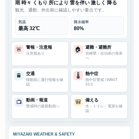
雨 時々 くもり 所により 雷を伴い 激しく 降る
観光、通勤、外出前に確認しやすい要点です。
気温
降水確率
最高 32℃
80%
警報・注意報
避難・避難所
🚨
🏠
注意報あり
宮崎県・自治体の発表
へ
交通
熱中症
🚆
🌡
移動前に運行情報を確
熱中症警戒 / WBGT
認
33.0
動画・報道
備える
📺
🎒
警戒時の最新動画へ
水・トイレ・電源を確
認
MIYAZAKI WEATHER & SAFETY