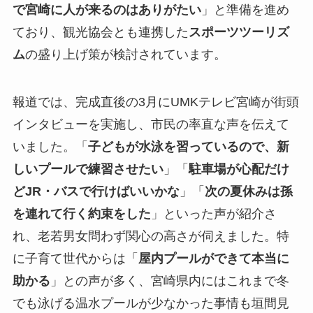
で宮崎に人が来るのはありがたい
」と準備を進め
ており、観光協会とも連携した
スポーツツーリズ
ム
の盛り上げ策が検討されています。
報道では、完成直後の3月にUMKテレビ宮崎が街頭
インタビューを実施し、市民の率直な声を伝えて
いました。「
子どもが水泳を習っているので、新
しいプールで練習させたい
」「
駐車場が心配だけ
どJR・バスで行けばいいかな
」「
次の夏休みは孫
を連れて行く約束をした
」といった声が紹介さ
れ、老若男女問わず関心の高さが伺えました。特
に子育て世代からは「
屋内プールができて本当に
助かる
」との声が多く、宮崎県内にはこれまで冬
でも泳げる温水プールが少なかった事情も垣間見