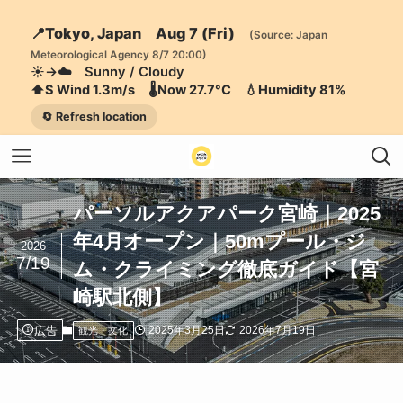
📍Tokyo, Japan Aug 7 (Fri)
(Source: Japan
Meteorological Agency 8/7 20:00)
☀️→☁️ Sunny / Cloudy
⬆️S Wind 1.3m/s 🌡️Now 27.7°C 💧Humidity 81%
🔄 Refresh location
パーソルアクアパーク宮崎｜2025
年4月オープン｜50mプール・ジ
2026
7/19
ム・クライミング徹底ガイド【宮
崎駅北側】
広告
2025年3月25日
2026年7月19日
観光・文化