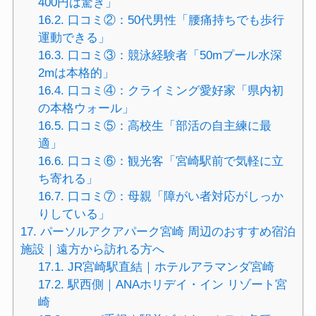
400円は驚き」
16.2.
口コミ②：50代男性「腰痛持ちでも歩行
運動できる」
16.3.
口コミ③：競泳経験者「50mプール水深
2mは本格的」
16.4.
口コミ④：クライミング愛好家「県内初
の本格ウォール」
16.5.
口コミ⑤：高校生「部活の自主練に最
適」
16.6.
口コミ⑥：観光客「宮崎駅前で気軽に立
ち寄れる」
16.7.
口コミ⑦：母親「障がい者対応がしっか
りしている」
17.
パーソルアクアパーク宮崎 周辺のおすすめ宿泊
施設｜遠方から訪れる方へ
17.1.
JR宮崎駅直結｜ホテルアラマンダ宮崎
17.2.
駅西側｜ANAホリデイ・イン リゾート宮
崎