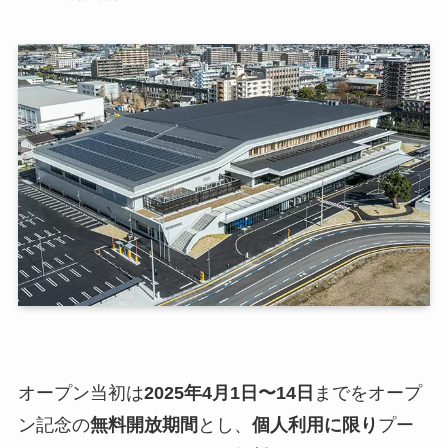
オープン当初は
2025年4月1日〜14日
までをオープ
ン記念の
無料開放期間
とし、
個人利用に限り
プー