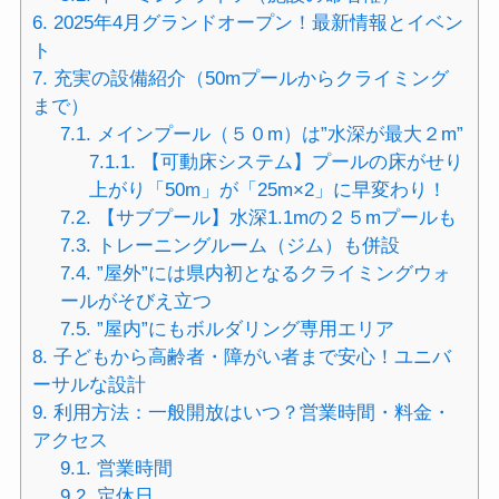
6.
2025年4月グランドオープン！最新情報とイベン
ト
7.
充実の設備紹介（50mプールからクライミング
まで）
7.1.
メインプール（５０m）は”水深が最大２m”
7.1.1.
【可動床システム】プールの床がせり
上がり「50m」が「25m×2」に早変わり！
7.2.
【サブプール】水深1.1mの２５mプールも
7.3.
トレーニングルーム（ジム）も併設
7.4.
”屋外”には県内初となるクライミングウォ
ールがそびえ立つ
7.5.
”屋内”にもボルダリング専用エリア
8.
子どもから高齢者・障がい者まで安心！ユニバ
ーサルな設計
9.
利用方法：一般開放はいつ？営業時間・料金・
アクセス
9.1.
営業時間
9.2.
定休日