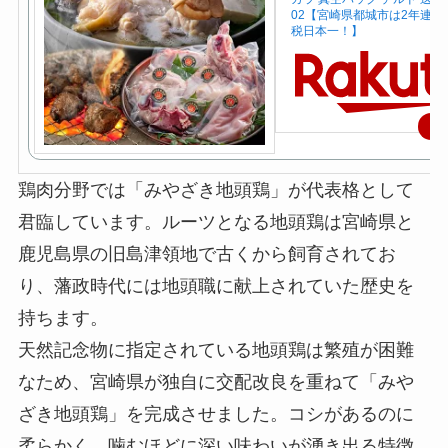
02【宮崎県都城市は2年連続
税日本一！】
楽
鶏肉分野では「みやざき地頭鶏」が代表格として
君臨しています。ルーツとなる地頭鶏は宮崎県と
鹿児島県の旧島津領地で古くから飼育されてお
り、藩政時代には地頭職に献上されていた歴史を
持ちます。
天然記念物に指定されている地頭鶏は繁殖が困難
なため、宮崎県が独自に交配改良を重ねて「みや
ざき地頭鶏」を完成させました。コシがあるのに
柔らかく、噛むほどに深い味わいが湧き出る特徴