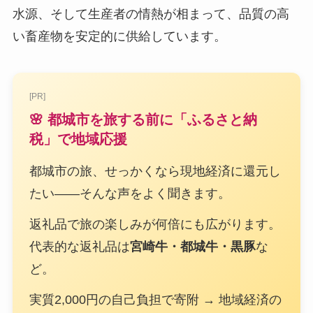
水源、そして生産者の情熱が相まって、品質の高
い畜産物を安定的に供給しています。
[PR]
🌸 都城市を旅する前に「ふるさと納
税」で地域応援
都城市の旅、せっかくなら現地経済に還元し
たい——そんな声をよく聞きます。
返礼品で旅の楽しみが何倍にも広がります。
代表的な返礼品は
宮崎牛・都城牛・黒豚
な
ど。
実質2,000円の自己負担で寄附 → 地域経済の