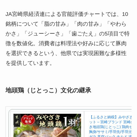
JA宮崎県経済連による官能評価チャートでは、10
銘柄について「脂の甘み」「肉の甘み」「やわら
かさ」「ジューシーさ」「歯ごたえ」の5項目で特
徴を数値化。消費者は料理法や好みに応じて豚肉
を選択できるという、他県では実現困難な多様性
を提供しています。
地頭鶏（じとっこ）文化の継承
【ふるさと納税】みやざき地
ット – 宮崎ブランド 宮崎の
き地頭鶏(じとっこ) 鶏肉セッ
胸身/ササミ/手羽先/手羽元/砂
ガラ 真空パック チルド 送料無