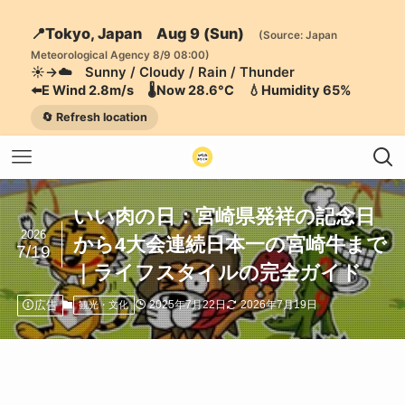
📍Tokyo, Japan Aug 9 (Sun)
(Source: Japan
Meteorological Agency 8/9 08:00)
☀️→☁️ Sunny / Cloudy / Rain / Thunder
⬅️E Wind 2.8m/s 🌡️Now 28.6°C 💧Humidity 65%
🔄 Refresh location
いい肉の日：宮崎県発祥の記念日
2026
から4大会連続日本一の宮崎牛まで
7/19
｜ライフスタイルの完全ガイド
広告
2025年7月22日
2026年7月19日
観光・文化