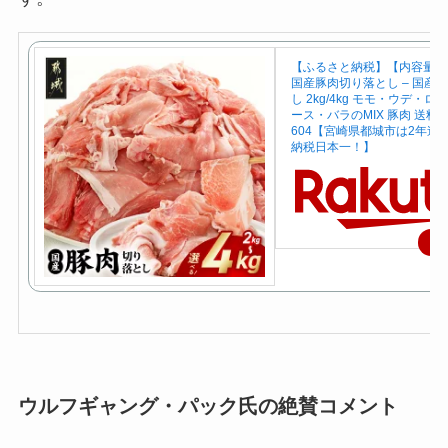
【ふるさと納税】【内容量が
国産豚肉切り落とし – 国産豚
し 2kg/4kg モモ・ウデ・
ース・バラのMIX 豚肉 送料無料
604【宮崎県都城市は2年連
納税日本一！】
楽
ウルフギャング・パック氏の絶賛コメント