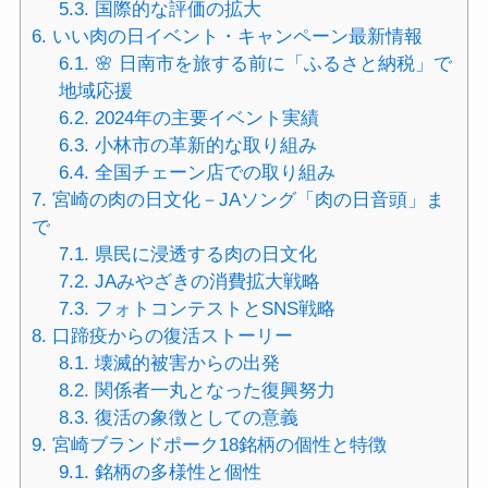
5.3.
国際的な評価の拡大
6.
いい肉の日イベント・キャンペーン最新情報
6.1.
🌸 日南市を旅する前に「ふるさと納税」で
地域応援
6.2.
2024年の主要イベント実績
6.3.
小林市の革新的な取り組み
6.4.
全国チェーン店での取り組み
7.
宮崎の肉の日文化－JAソング「肉の日音頭」ま
で
7.1.
県民に浸透する肉の日文化
7.2.
JAみやざきの消費拡大戦略
7.3.
フォトコンテストとSNS戦略
8.
口蹄疫からの復活ストーリー
8.1.
壊滅的被害からの出発
8.2.
関係者一丸となった復興努力
8.3.
復活の象徴としての意義
9.
宮崎ブランドポーク18銘柄の個性と特徴
9.1.
銘柄の多様性と個性