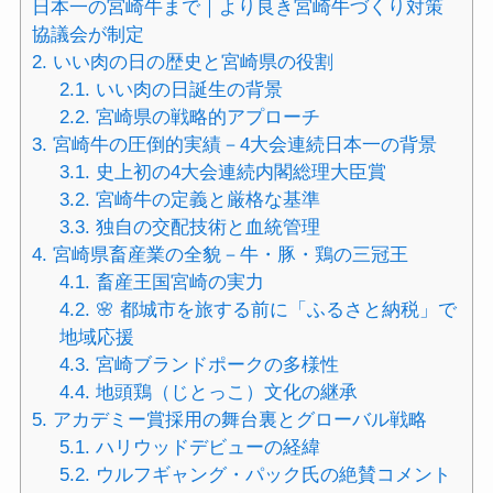
日本一の宮崎牛まで｜より良き宮崎牛づくり対策
協議会が制定
2.
いい肉の日の歴史と宮崎県の役割
2.1.
いい肉の日誕生の背景
2.2.
宮崎県の戦略的アプローチ
3.
宮崎牛の圧倒的実績－4大会連続日本一の背景
3.1.
史上初の4大会連続内閣総理大臣賞
3.2.
宮崎牛の定義と厳格な基準
3.3.
独自の交配技術と血統管理
4.
宮崎県畜産業の全貌－牛・豚・鶏の三冠王
4.1.
畜産王国宮崎の実力
4.2.
🌸 都城市を旅する前に「ふるさと納税」で
地域応援
4.3.
宮崎ブランドポークの多様性
4.4.
地頭鶏（じとっこ）文化の継承
5.
アカデミー賞採用の舞台裏とグローバル戦略
5.1.
ハリウッドデビューの経緯
5.2.
ウルフギャング・パック氏の絶賛コメント