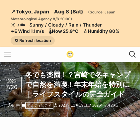
📍Tokyo, Japan Aug 8 (Sat)
(Source: Japan
Meteorological Agency 8/8 20:00)
☀️→☁️ Sunny / Cloudy / Rain / Thunder
⬅️E Wind 1.1m/s 🌡️Now 25.9°C 💧Humidity 80%
🔄 Refresh location
冬でも楽園！？宮崎で冬キャンプ
2026
で自然を満喫！年末年始を特別に
7/26
｜ライフスタイルの完全ガイド
広告
2023年12月19日
2026年7月26日
アクティビティ