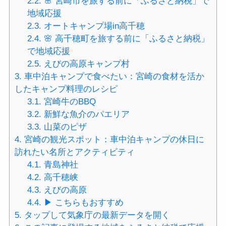
2.2.
🌸 宮崎市を旅する前に「ふるさと納税」で
地域応援
2.3.
オートキャンプ場in高千穂
2.4.
🌸 高千穂町を旅する前に「ふるさと納税」
で地域応援
2.5.
えびの高原キャンプ村
3.
車中泊キャンプで食べたい：宮崎の食材を活か
したキャンプ料理のレシピ
3.1.
宮崎牛のBBQ
3.2.
新鮮な魚介のパエリア
3.3.
山菜のピザ
4.
宮崎の観光スポット：車中泊キャンプの休日に
訪れたい名所とアクティビティ
4.1.
青島神社
4.2.
高千穂峡
4.3.
えびの高原
4.4.
▶ こちらもおすすめ
5.
タップして気象庁の最新データを開く