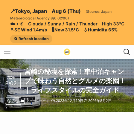
📍Tokyo, Japan Aug 6 (Thu)
(Source: Japan
Meteorological Agency 8/6 02:00)
☁️→☀️ Cloudy / Sunny / Rain / Thunder High 33°C
↖️SE Wind 1.4m/s 🌡️Now 31.5°C 💧Humidity 65%
🔄 Refresh location
宮崎の秘境を探索！車中泊キャン
2026
プで味わう自然とグルメの楽園！
8/02
｜ライフスタイルの完全ガイド
広告
2023年12月19日
2026年8月2日
アクティビティ